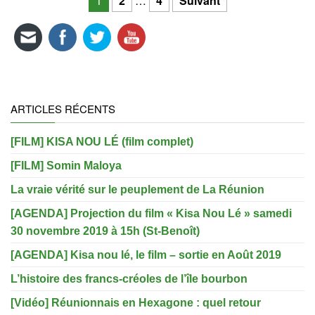
Navigation des articles
1
2
…
4
Suivant
ARTICLES RÉCENTS
[FILM] KISA NOU LÉ (film complet)
[FILM] Somin Maloya
La vraie vérité sur le peuplement de La Réunion
[AGENDA] Projection du film « Kisa Nou Lé » samedi
30 novembre 2019 à 15h (St-Benoît)
[AGENDA] Kisa nou lé, le film – sortie en Août 2019
L’histoire des francs-créoles de l’île bourbon
[Vidéo] Réunionnais en Hexagone : quel retour